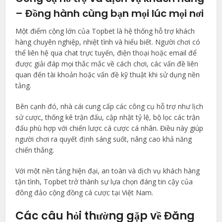
– Đồng hành cùng bạn mọi lúc mọi nơi
Một điểm cộng lớn của Topbet là hệ thống hỗ trợ khách
hàng chuyên nghiệp, nhiệt tình và hiểu biết. Người chơi có
thể liên hệ qua chat trực tuyến, điện thoại hoặc email để
được giải đáp mọi thắc mắc về cách chơi, các vấn đề liên
quan đến tài khoản hoặc vấn đề kỹ thuật khi sử dụng nền
tảng.
Bên cạnh đó, nhà cái cung cấp các công cụ hỗ trợ như lịch
sử cược, thống kê trận đấu, cập nhật tỷ lệ, bộ lọc các trận
đấu phù hợp với chiến lược cá cược cá nhân. Điều này giúp
người chơi ra quyết định sáng suốt, nâng cao khả năng
chiến thắng.
Với một nền tảng hiện đại, an toàn và dịch vụ khách hàng
tận tình, Topbet trở thành sự lựa chọn đáng tin cậy của
đông đảo cộng đồng cá cược tại Việt Nam.
Các câu hỏi thường gặp về Đăng