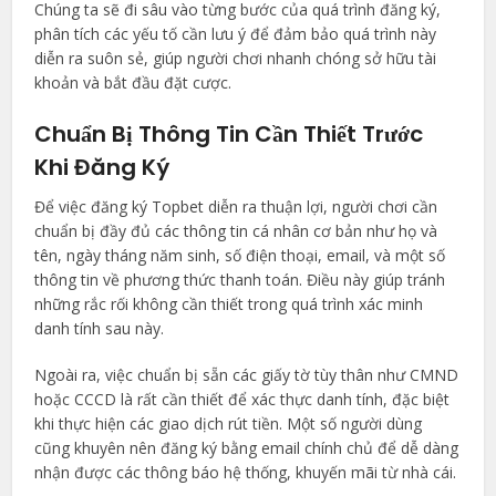
Chúng ta sẽ đi sâu vào từng bước của quá trình đăng ký,
phân tích các yếu tố cần lưu ý để đảm bảo quá trình này
diễn ra suôn sẻ, giúp người chơi nhanh chóng sở hữu tài
khoản và bắt đầu đặt cược.
Chuẩn Bị Thông Tin Cần Thiết Trước
Khi Đăng Ký
Để việc đăng ký Topbet diễn ra thuận lợi, người chơi cần
chuẩn bị đầy đủ các thông tin cá nhân cơ bản như họ và
tên, ngày tháng năm sinh, số điện thoại, email, và một số
thông tin về phương thức thanh toán. Điều này giúp tránh
những rắc rối không cần thiết trong quá trình xác minh
danh tính sau này.
Ngoài ra, việc chuẩn bị sẵn các giấy tờ tùy thân như CMND
hoặc CCCD là rất cần thiết để xác thực danh tính, đặc biệt
khi thực hiện các giao dịch rút tiền. Một số người dùng
cũng khuyên nên đăng ký bằng email chính chủ để dễ dàng
nhận được các thông báo hệ thống, khuyến mãi từ nhà cái.