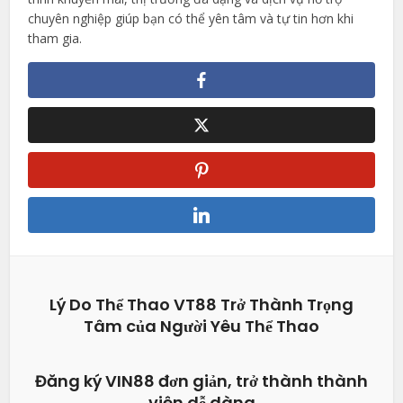
chuyên nghiệp giúp bạn có thể yên tâm và tự tin hơn khi
tham gia.
Lý Do Thể Thao VT88 Trở Thành Trọng
Tâm của Người Yêu Thể Thao
Đăng ký VIN88 đơn giản, trở thành thành
viên dễ dàng