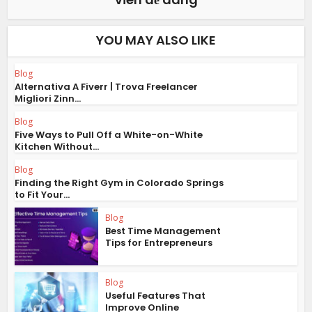
YOU MAY ALSO LIKE
Blog
Alternativa A Fiverr | Trova Freelancer
Migliori Zinn...
Blog
Five Ways to Pull Off a White-on-White
Kitchen Without...
Blog
Finding the Right Gym in Colorado Springs
to Fit Your...
Blog
Best Time Management
Tips for Entrepreneurs
Blog
Useful Features That
Improve Online