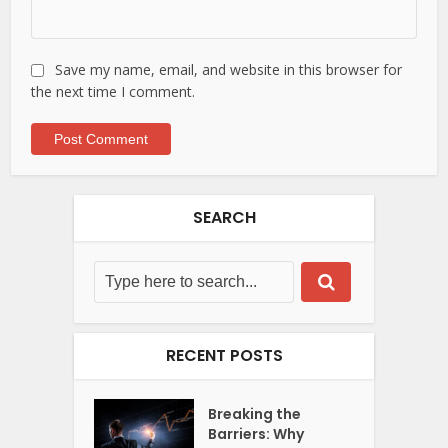
Save my name, email, and website in this browser for
the next time I comment.
SEARCH
RECENT POSTS
Breaking the
Barriers: Why