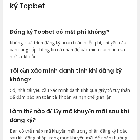
ký Topbet
Đăng ký Topbet có mất phí không?
Không, quá trình đăng ký hoàn toàn miễn phí, chỉ yêu cầu
bạn cung cấp thông tin cá nhân để xác minh danh tính và
mở tài khoản.
Tôi cần xác minh danh tính khi đăng ký
không?
Có, nhà cái yêu cầu xác minh danh tính qua giấy tờ tùy thân
để đảm bảo an toàn tài khoản và hạn chế gian lận.
Làm thế nào để lấy mã khuyến mãi sau khi
đăng ký?
Bạn có thể nhập mã khuyến mãi trong phần đăng ký hoặc
sau khi đăng nhập trong mục khuyến mãi để nhận thưởng.