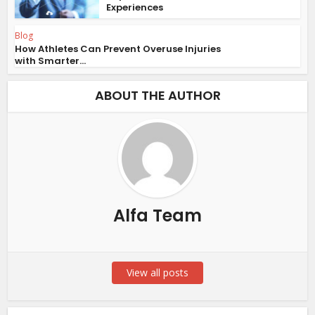
Experiences
Blog
How Athletes Can Prevent Overuse Injuries
with Smarter...
ABOUT THE AUTHOR
Alfa Team
View all posts