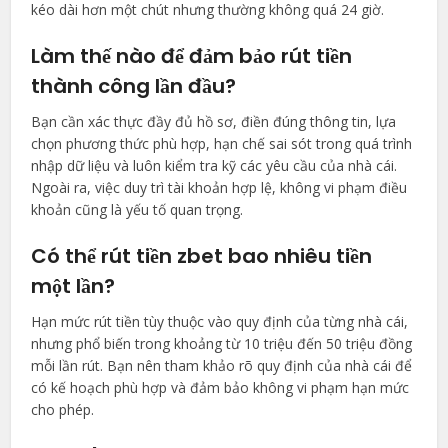
kéo dài hơn một chút nhưng thường không quá 24 giờ.
Làm thế nào để đảm bảo rút tiền
thành công lần đầu?
Bạn cần xác thực đầy đủ hồ sơ, điền đúng thông tin, lựa
chọn phương thức phù hợp, hạn chế sai sót trong quá trình
nhập dữ liệu và luôn kiểm tra kỹ các yêu cầu của nhà cái.
Ngoài ra, việc duy trì tài khoản hợp lệ, không vi phạm điều
khoản cũng là yếu tố quan trọng.
Có thể rút tiền zbet bao nhiêu tiền
một lần?
Hạn mức rút tiền tùy thuộc vào quy định của từng nhà cái,
nhưng phổ biến trong khoảng từ 10 triệu đến 50 triệu đồng
mỗi lần rút. Bạn nên tham khảo rõ quy định của nhà cái để
có kế hoạch phù hợp và đảm bảo không vi phạm hạn mức
cho phép.