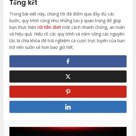
Tổng kết
Trong bài viết này, chúng tôi đã điểm qua đầy đủ các
bước, quy trình cũng như những lưu ý quan trọng để giúp
bạn thực hiện
rút tiền zbet
một cách nhanh chóng, an toàn
và hiệu quả. Hiểu rõ các quy trình và nắm vững các nguyên
tắc là chìa khóa để trải nghiệm cá cược trực tuyến của bạn
trở nên suôn sẻ hơn bao giờ hết.