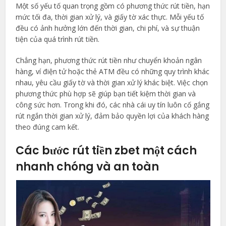
Một số yếu tố quan trọng gồm có phương thức rút tiền, hạn
mức tối đa, thời gian xử lý, và giấy tờ xác thực. Mỗi yếu tố
đều có ảnh hưởng lớn đến thời gian, chi phí, và sự thuận
tiện của quá trình rút tiền.
Chẳng hạn, phương thức rút tiền như chuyển khoản ngân
hàng, ví điện tử hoặc thẻ ATM đều có những quy trình khác
nhau, yêu cầu giấy tờ và thời gian xử lý khác biệt. Việc chọn
phương thức phù hợp sẽ giúp bạn tiết kiệm thời gian và
công sức hơn. Trong khi đó, các nhà cái uy tín luôn cố gắng
rút ngắn thời gian xử lý, đảm bảo quyền lợi của khách hàng
theo đúng cam kết.
Các bước rút tiền zbet một cách
nhanh chóng và an toàn