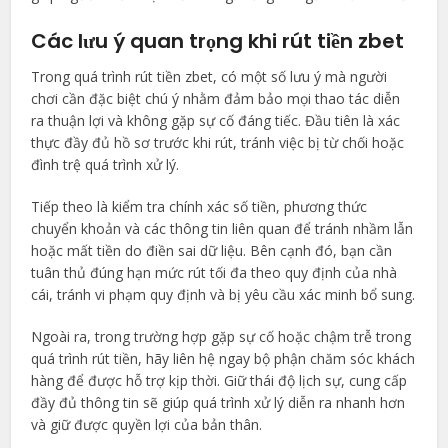
Các lưu ý quan trọng khi rút tiền zbet
Trong quá trình rút tiền zbet, có một số lưu ý mà người
chơi cần đặc biệt chú ý nhằm đảm bảo mọi thao tác diễn
ra thuận lợi và không gặp sự cố đáng tiếc. Đầu tiên là xác
thực đầy đủ hồ sơ trước khi rút, tránh việc bị từ chối hoặc
đình trệ quá trình xử lý.
Tiếp theo là kiểm tra chính xác số tiền, phương thức
chuyển khoản và các thông tin liên quan để tránh nhầm lẫn
hoặc mất tiền do điền sai dữ liệu. Bên cạnh đó, bạn cần
tuân thủ đúng hạn mức rút tối đa theo quy định của nhà
cái, tránh vi phạm quy định và bị yêu cầu xác minh bổ sung.
Ngoài ra, trong trường hợp gặp sự cố hoặc chậm trễ trong
quá trình rút tiền, hãy liên hệ ngay bộ phận chăm sóc khách
hàng để được hỗ trợ kịp thời. Giữ thái độ lịch sự, cung cấp
đầy đủ thông tin sẽ giúp quá trình xử lý diễn ra nhanh hơn
và giữ được quyền lợi của bản thân.