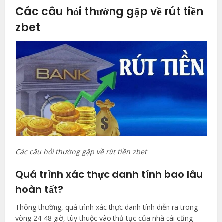
Các câu hỏi thường gặp về rút tiền
zbet
Các câu hỏi thường gặp về rút tiền zbet
Quá trình xác thực danh tính bao lâu
hoàn tất?
Thông thường, quá trình xác thực danh tính diễn ra trong
vòng 24-48 giờ, tùy thuộc vào thủ tục của nhà cái cũng