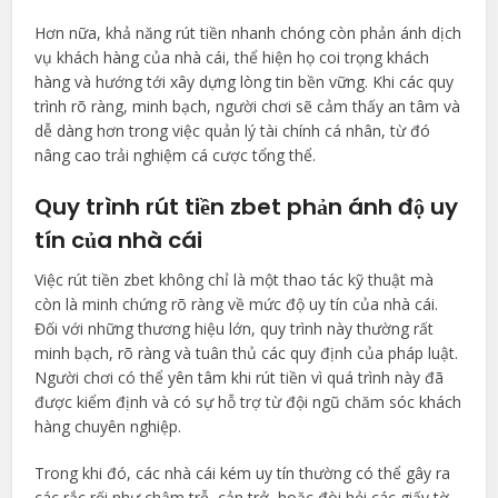
Hơn nữa, khả năng rút tiền nhanh chóng còn phản ánh dịch
vụ khách hàng của nhà cái, thể hiện họ coi trọng khách
hàng và hướng tới xây dựng lòng tin bền vững. Khi các quy
trình rõ ràng, minh bạch, người chơi sẽ cảm thấy an tâm và
dễ dàng hơn trong việc quản lý tài chính cá nhân, từ đó
nâng cao trải nghiệm cá cược tổng thể.
Quy trình rút tiền zbet phản ánh độ uy
tín của nhà cái
Việc rút tiền zbet không chỉ là một thao tác kỹ thuật mà
còn là minh chứng rõ ràng về mức độ uy tín của nhà cái.
Đối với những thương hiệu lớn, quy trình này thường rất
minh bạch, rõ ràng và tuân thủ các quy định của pháp luật.
Người chơi có thể yên tâm khi rút tiền vì quá trình này đã
được kiểm định và có sự hỗ trợ từ đội ngũ chăm sóc khách
hàng chuyên nghiệp.
Trong khi đó, các nhà cái kém uy tín thường có thể gây ra
các rắc rối như chậm trễ, cản trở, hoặc đòi hỏi các giấy tờ