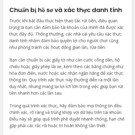
Chuẩn bị hồ sơ và xác thực danh tính
Trước khi bắt đầu thực hiện thao tác rút tiền, điều quan
trọng là bạn cần đảm bảo tài khoản của mình đã được xác
thực đầy đủ. Thông thường, các nhà cái yêu cầu xác thực
danh tính nhằm đảm bảo quyền lợi cho người chơi cũng
như phòng tránh các hoạt động gian lận, rửa tiền.
Bạn cần chuẩn bị các giấy tờ như căn cước công dân, hộ
chiếu hoặc giấy phép lái xe, kèm theo các bằng chứng như
hóa đơn điện, nước hoặc xác nhận ngân hàng để xác thực
thông tin. Quy trình xác thực này thường diễn ra một lần
duy nhất, nhưng mang lại lợi ích lớn trong việc giúp bạn rút
tiền nhanh hơn các lần sau.
Trong quá trình xác thực, hãy đảm bảo mọi thông tin đều
chính xác, rõ ràng và trùng khớp với dữ liệu trên tài khoản.
Điều này sẽ giúp quá trình phê duyệt nhanh chóng, hạn chế
gặp phải các rắc rối hoặc trì hoãn không cần thiết.