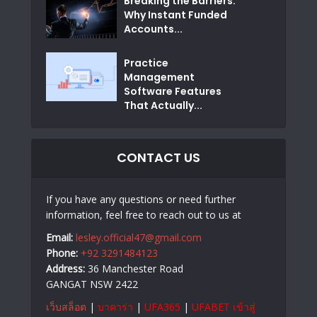
Breaking the Barriers:
Why Instant Funded
Accounts...
Practice
Management
Software Features
That Actually...
CONTACT US
If you have any questions or need further
information, feel free to reach out to us at
Email:
lesley.official47@gmail.com
Phone:
+92 3291484123
Address:
36 Manchester Road
GANGAT NSW 2422
เว็บสล็อต
|
บาคาร่า
|
UFA365
|
UFABET เข้าสู่