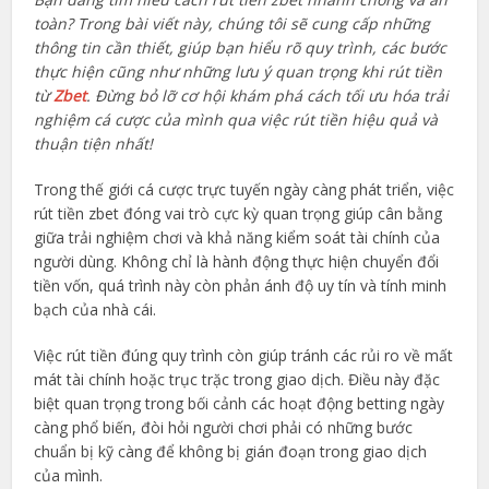
toàn? Trong bài viết này, chúng tôi sẽ cung cấp những
thông tin cần thiết, giúp bạn hiểu rõ quy trình, các bước
thực hiện cũng như những lưu ý quan trọng khi rút tiền
từ
Zbet
. Đừng bỏ lỡ cơ hội khám phá cách tối ưu hóa trải
nghiệm cá cược của mình qua việc rút tiền hiệu quả và
thuận tiện nhất!
Trong thế giới cá cược trực tuyến ngày càng phát triển, việc
rút tiền zbet đóng vai trò cực kỳ quan trọng giúp cân bằng
giữa trải nghiệm chơi và khả năng kiểm soát tài chính của
người dùng. Không chỉ là hành động thực hiện chuyển đổi
tiền vốn, quá trình này còn phản ánh độ uy tín và tính minh
bạch của nhà cái.
Việc rút tiền đúng quy trình còn giúp tránh các rủi ro về mất
mát tài chính hoặc trục trặc trong giao dịch. Điều này đặc
biệt quan trọng trong bối cảnh các hoạt động betting ngày
càng phổ biến, đòi hỏi người chơi phải có những bước
chuẩn bị kỹ càng để không bị gián đoạn trong giao dịch
của mình.